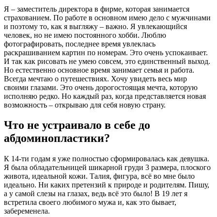
Я – заместитель директора в фирме, которая занимается
страхованием. По работе в основном имею дело с мужчинами
и поэтому то, как я выгляжу – важно. Я увлекающийся
человек, но не имею постоянного хобби. Люблю
фотографировать, последнее время увлеклась
раскрашиванием картин по номерам. Это очень успокаивает.
И так как рисовать не умею совсем, это единственный выход.
Но естественно основное время занимает семья и работа.
Всегда мечтаю о путешествиях. Хочу увидеть весь мир
своими глазами. Это очень дорогостоящая мечта, которую
исполняю редко. Но каждый раз, когда представляется новая
возможность – открываю для себя новую страну.
Что не устраивало в себе до
абдоминопластики?
К 14-ти годам я уже полностью сформировалась как девушка.
Я была обладательницей шикарной груди 3 размера, плоского
живота, идеальной кожи. Талия, фигура, всё во мне было
идеально. Ни каких претензий к природе и родителям. Пишу,
а у самой слезы на глазах, ведь всё это было! В 19 лет я
встретила своего любимого мужа и, как это бывает,
забеременела.