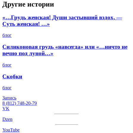
Другие истории
«…Грудь женская! Души застывший вздох, —
Суть женская! …»
блог
Силиконовая грудь «навсегда» или «…ничто не
вечно под луной…»
блог
Скобки
блог
Запись
8 (812) 748-20-79
VK
Dzen
YouTube