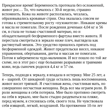
Прекрасное время! Беременность протекала без осложнений,
живот рос… То, что началось с 30-й недели, страшно
вспомнить. Кожа на животе расползалась, чесалась,
образовывались кровавые стрии. Она оказалась совсем не
готова к стремительному росту «пузожителя». Никакие кремы
и масла не помогали. После рождения доченьки 4,04 кг и 56
см, я стала не только счастливой матерью, но и
обладательницей бесформенного фартука вместо живота. Я
перестала смотреться в зеркало ниже плеч, выглядела как
растянутый мешок. Это уродство пришлось прятать под
бесформенной одеждой. Живот предательски висел, никакие
упражнения, обертывания, диеты и массаж не помогали.
Потом я забеременела чудо-мальчиком. И все пошло по той же
схеме, но в этот раз с еще большими разрывами и травмами
кожи, ведь сыночек родился 4,4 кг и 57 см.
Теперь, подходя к зеркалу, я впадала в истерику. Мне 25 лет, а
я – шарпей. От шикарной груди остались лишь воспоминания,
живот висит тряпкой. Я счастливая жена, счастливая мать, но
совершенно несчастная женщина. Ведь все мы играем роли. В
роли женщины я себя потеряла. Мне было противно смотреть
на себя в зеркало, мне было стыдно раздеваться на пляже,
перед мужем, я стеснялась себя, своего тела. Не чувствовала
себя изящной, легкой, воздушной. На протяжении 10-ти лет